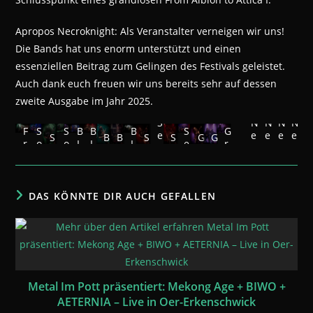
Apropos Necroknight: Als Veranstalter verneigen wir uns!
Die Bands hat uns enorm unterstützt und einen
essenziellen Beitrag zum Gelingen des Festivals geleistet.
Auch dank euch freuen wir uns bereits sehr auf dessen
zweite Ausgabe im Jahr 2025.
S
N
N
N
N
F
S
S
B
B
B
S
G
e
e
e
e
e
S
B
B
S
S
G
G
r
o
o
I
I
I
e
r
r
c
c
c
c
o
I
I
e
e
r
r
o
m
m
W
W
W
r
a
v
r
r
r
r
m
W
W
r
r
a
a
m
e
e
O
O
O
v
v
a
o
o
o
o
e
O
O
v
v
v
v
A
w
w
a
e
n
k
k
k
k
w
a
a
e
e
l
h
h
n
t
DAS KÖNNTE DIR AUCH GEFALLEN
t
n
n
n
n
h
n
n
t
t
b
e
e
t
y
s
i
i
i
i
e
t
t
y
y
i
r
r
s
T
g
g
g
g
r
s
s
o
e
e
T
o
h
h
h
h
e
T
T
n
I
I
o
T
t
t
t
t
I
o
o
T
n
n
T
h
n
T
T
o
N
N
h
e
N
h
h
A
o
o
e
Metal Im Pott präsentiert: Mekong Age + BIWO +
T
o
e
e
t
w
w
T
i
w
T
T
AETERNIA – Live in Oer-Erkenschwick
t
h
h
i
d