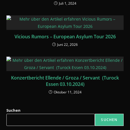
h
i
i
i
e
e
d
Juli 1, 2024
e
e
d
d
c
r
r
e
r
e
e
a
e
e
e
1
Vicious Rumors – European Asylum Tour 2026
Juni 22, 2026
Konzertbericht Ellende / Groza / Servant (Turock
Essen 03.10.2024)
Oktober 11, 2024
Suchen
SUCHEN