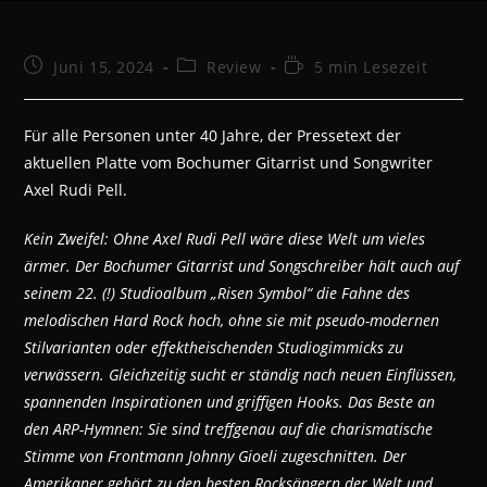
Beitrag
Beitrags-
Lesedauer:
Juni 15, 2024
Review
5 min Lesezeit
veröffentlicht:
Kategorie:
Für alle Personen unter 40 Jahre, der Pressetext der
aktuellen Platte vom Bochumer Gitarrist und Songwriter
Axel Rudi Pell.
Kein Zweifel: Ohne Axel Rudi Pell wäre diese Welt um vieles
ärmer. Der Bochumer Gitarrist und Songschreiber hält auch auf
seinem 22. (!) Studioalbum „Risen Symbol“ die Fahne des
melodischen Hard Rock hoch, ohne sie mit pseudo-modernen
Stilvarianten oder effektheischenden Studiogimmicks zu
verwässern. Gleichzeitig sucht er ständig nach neuen Einflüssen,
spannenden Inspirationen und griffigen Hooks. Das Beste an
den ARP-Hymnen: Sie sind treffgenau auf die charismatische
Stimme von Frontmann Johnny Gioeli zugeschnitten. Der
Amerikaner gehört zu den besten Rocksängern der Welt und