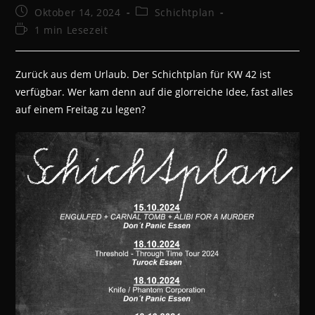
Beitrag
Beitrags-
Oktober 14, 2024
Schichtplan
veröffentlicht:
Kategorie:
Lesedauer:
1 min Lesezeit
Zurück aus dem Urlaub. Der Schichtplan für KW 42 ist
verfügbar. Wer kam denn auf die glorreiche Idee, fast alles
auf einem Freitag zu legen?